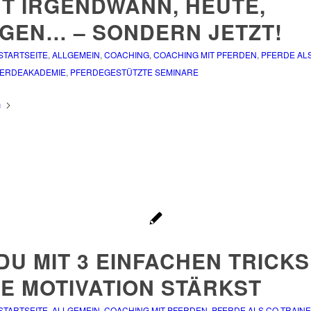
HT IRGENDWANN, HEUTE,
GEN… – SONDERN JETZT!
 STARTSEITE
,
ALLGEMEIN
,
COACHING
,
COACHING MIT PFERDEN
,
PFERDE ALS
ERDEAKADEMIE
,
PFERDEGESTÜTZTE SEMINARE
n
DU MIT 3 EINFACHEN TRICKS
NE MOTIVATION STÄRKST
 STARTSEITE
,
ALLGEMEIN
,
COACHING MIT PFERDEN
,
PFERDE ALS CO-TRAIN