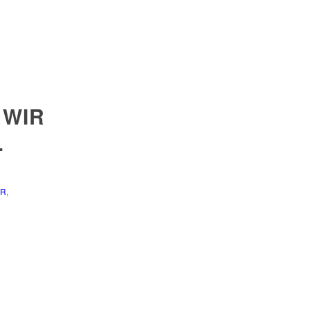
 WIR
L
ER
,