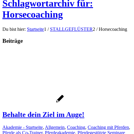
Schlagwortarchiv für:
Horsecoaching
Du bist hier:
Startseite
1
/
STALLGEFLÜSTER
2
/
Horsecoaching
Beiträge
Behalte dein Ziel im Auge!
Akademie - Startseite
,
Allgemein
,
Coaching
,
Coaching mit Pferden
,
Pferde als Co-Trainer
,
Pferdeakademie
,
Pferdegestützte Seminare