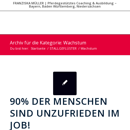
FRANZISKA MÜLLER | Pferdegestütztes Coaching & Ausbildung –
Bayern, Baden Württemberg, Niedersachsen
Archiv für die Kategorie: Wachstum
Du bist hier:
Startseite
/
STALLGEFLÜSTER
/
Wachstum
90% DER MENSCHEN
SIND UNZUFRIEDEN IM
JOB!