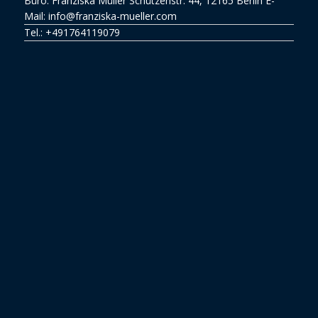
Büro: Franziska Müller Schützenstr. 44, 12165 Berlin E-
Mail: info@franziska-mueller.com
Tel.:
+491764119079