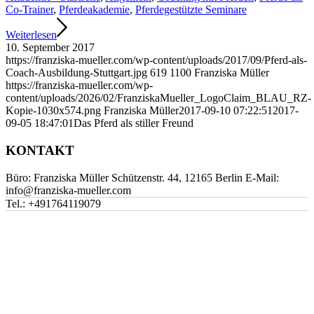
Co-Trainer
,
Pferdeakademie
,
Pferdegestützte Seminare
Weiterlesen
10. September 2017
https://franziska-mueller.com/wp-content/uploads/2017/09/Pferd-als-
Coach-Ausbildung-Stuttgart.jpg
619
1100
Franziska Müller
https://franziska-mueller.com/wp-
content/uploads/2026/02/FranziskaMueller_LogoClaim_BLAU_RZ-
Kopie-1030x574.png
Franziska Müller
2017-09-10 07:22:51
2017-
09-05 18:47:01
Das Pferd als stiller Freund
KONTAKT
Büro: Franziska Müller Schützenstr. 44, 12165 Berlin E-Mail:
info@franziska-mueller.com
Tel.:
+491764119079