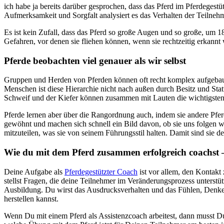
ich habe ja bereits darüber gesprochen, dass das Pferd im Pferdegest
Aufmerksamkeit und Sorgfalt analysiert es das Verhalten der Teilnehme
Es ist kein Zufall, dass das Pferd so große Augen und so große, um 18
Gefahren, vor denen sie fliehen können, wenn sie rechtzeitig erkann
Pferde beobachten viel genauer als wir selbst
Gruppen und Herden von Pferden können oft recht komplex aufgebaut 
Menschen ist diese Hierarchie nicht nach außen durch Besitz und Stat
Schweif und der Kiefer können zusammen mit Lauten die wichtigsten
Pferde lernen aber über die Rangordnung auch, indem sie andere Pfe
gewöhnt und machen sich schnell ein Bild davon, ob sie uns folgen w
mitzuteilen, was sie von seinem Führungsstil halten. Damit sind sie d
Wie du mit dem Pferd zusammen erfolgreich coachst –
Deine Aufgabe als
Pferdegestützter Coach
ist vor allem, den Kontakt
stellst Fragen, die deine Teilnehmer im Veränderungsprozess unterstü
Ausbildung. Du wirst das Ausdrucksverhalten und das Fühlen, Denke
herstellen kannst.
Wenn Du mit einem Pferd als Assistenzcoach arbeitest, dann musst Du