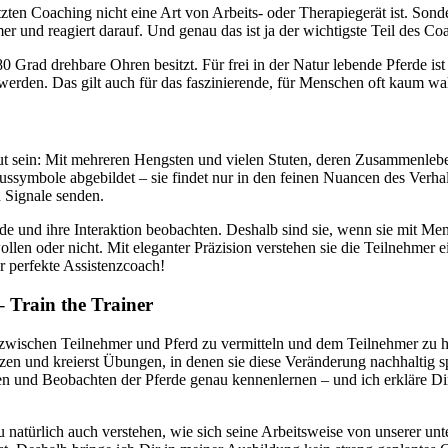
ützten Coaching nicht eine Art von Arbeits- oder Therapiegerät ist. So
r und reagiert darauf. Und genau das ist ja der wichtigste Teil des Co
0 Grad drehbare Ohren besitzt. Für frei in der Natur lebende Pferde is
t werden. Das gilt auch für das faszinierende, für Menschen oft kaum 
sein: Mit mehreren Hengsten und vielen Stuten, deren Zusammenleben d
ussymbole abgebildet – sie findet nur in den feinen Nuancen des Verhal
 Signale senden.
rde und ihre Interaktion beobachten. Deshalb sind sie, wenn sie mit 
ollen oder nicht. Mit eleganter Präzision verstehen sie die Teilnehme
er perfekte Assistenzcoach!
 Train the Trainer
 zwischen Teilnehmer und Pferd zu vermitteln und dem Teilnehmer zu hel
tzen und kreierst Übungen, in denen sie diese Veränderung nachhaltig s
n und Beobachten der Pferde genau kennenlernen – und ich erkläre Di
 natürlich auch verstehen, wie sich seine Arbeitsweise von unserer u