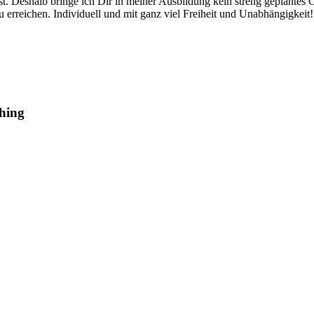
st. Deshalb bringe ich Dir in meiner Ausbildung kein streng geplant
u erreichen. Individuell und mit ganz viel Freiheit und Unabhängigkeit!
ching