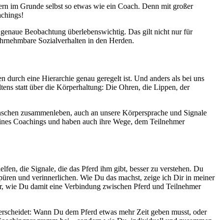
ndern im Grunde selbst so etwas wie ein Coach. Denn mit großer
achings!
t genaue Beobachtung überlebenswichtig. Das gilt nicht nur für
wahrnehmbare Sozialverhalten in den Herden.
urch eine Hierarchie genau geregelt ist. Und anders als bei uns
tens statt über die Körperhaltung: Die Ohren, die Lippen, der
Menschen zusammenleben, auch an unsere Körpersprache und Signale
r eines Coachings und haben auch ihre Wege, dem Teilnehmer
fen, die Signale, die das Pferd ihm gibt, besser zu verstehen. Du
püren und verinnerlichen. Wie Du das machst, zeige ich Dir in meiner
r, wie Du damit eine Verbindung zwischen Pferd und Teilnehmer
nterscheidet: Wann Du dem Pferd etwas mehr Zeit geben musst, oder