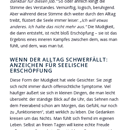
dankbar für diesen Job.“
So oder ähnlich klingt die
Stimme des Verstandes. Vernünftig, logisch, beruhigend.
Aber während diese Stimme dich weiter durch den Alltag
treibt, flüstert die Seele immer leiser:
„Ich will etwas
anderes. Ich halte das nicht mehr aus.“
Die Müdigkeit,
die dann entsteht, ist nicht bloß Erschöpfung – sie ist das
Ergebnis eines inneren Kampfes zwischen dem, was man
fühlt, und dem, was man tut.
WENN DER ALLTAG SCHWERFÄLLT:
ANZEICHEN FÜR SEELISCHE
ERSCHÖPFUNG
Diese Form der Müdigkeit hat viele Gesichter. Sie zeigt
sich nicht immer durch offensichtliche Symptome. Viel
häufiger äußert sie sich in kleinen Dingen, die man leicht
übersieht: der ständige Blick auf die Uhr, das Sehnen nach
dem Feierabend schon am Morgen, das Gefühl, nur noch
zu „funktionieren“, statt wirklich zu leben. Die Gedanken
kreisen um das Nichts. Man fühlt sich fremd im eigenen
Leben. Selbst an freien Tagen will keine echte Freude