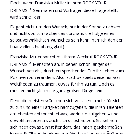
Doch, wenn Franziska Müller in ihren ROCK YOUR
®
DREAMS!
-Seminaren und Vorträgen diese Frage stellt,
wird schnell klar:
Es geht nicht um den Wunsch, nur in der Sonne zu dösen
und nichts zu tun (wobei das durchaus die Folge eines
selbst verwirklichten Wunsches sein kann, nämlich den der
finanziellen Unabhängigkeit)
Franziska Müller spricht mit ihrem Weckruf ROCK YOUR
®
DREAMS!
Menschen an, in denen schon länger der
Wunsch besteht, durch entsprechendes Tun ihr Leben zum
Positiven zu verändern. Also: statt beispielsweise nur vom
Weltfrieden zu träumen, etwas für ihn zu tun. Doch es
müssen nicht gleich die ganz großen Dinge sein.
Denn die meisten wünschen sich vor allem, mehr für sich
zu tun und einer Tätigkeit nachzugehen, die ihren Talenten
am ehesten entspricht: etwas, worin sie aufgehen – und
sowohl anderen als auch sich selbst nützen. Sie sehnen
sich nach etwas Sinnstiftendem, das ihnen gleichermaßen
innere Erfüllung, Anerkennung, Wertschätzung im Äußeren