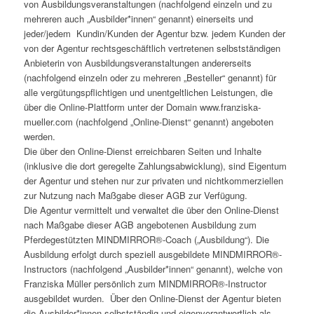
von Ausbildungsveranstaltungen (nachfolgend einzeln und zu
mehreren auch „Ausbilder*innen“ genannt) einerseits und
jeder/jedem Kundin/Kunden der Agentur bzw. jedem Kunden der
von der Agentur rechtsgeschäftlich vertretenen selbstständigen
Anbieterin von Ausbildungsveranstaltungen andererseits
(nachfolgend einzeln oder zu mehreren „Besteller“ genannt) für
alle vergütungspflichtigen und unentgeltlichen Leistungen, die
über die Online-Plattform unter der Domain www.franziska-
mueller.com (nachfolgend „Online-Dienst“ genannt) angeboten
werden.
Die über den Online-Dienst erreichbaren Seiten und Inhalte
(inklusive die dort geregelte Zahlungsabwicklung), sind Eigentum
der Agentur und stehen nur zur privaten und nichtkommerziellen
zur Nutzung nach Maßgabe dieser AGB zur Verfügung.
Die Agentur vermittelt und verwaltet die über den Online-Dienst
nach Maßgabe dieser AGB angebotenen Ausbildung zum
Pferdegestützten MINDMIRROR®-Coach („Ausbildung“). Die
Ausbildung erfolgt durch speziell ausgebildete MINDMIRROR®-
Instructors (nachfolgend „Ausbilder*innen“ genannt), welche von
Franziska Müller persönlich zum MINDMIRROR®-Instructor
ausgebildet wurden. Über den Online-Dienst der Agentur bieten
die Ausbilder*innen selbstständig und eigenverantwortlich als