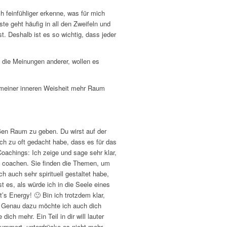
 feinfühliger erkenne, was für mich
e geht häufig in all den Zweifeln und
. Deshalb ist es so wichtig, dass jeder
f die Meinungen anderer, wollen es
ch meiner inneren Weisheit mehr Raum
ußen Raum zu geben. Du wirst auf der
ch zu oft gedacht habe, dass es für das
oachings: Ich zeige und sage sehr klar,
u coachen. Sie finden die Themen, um
h auch sehr spirituell gestaltet habe,
t es, als würde ich in die Seele eines
s Energy! 🙂 Bin ich trotzdem klar,
. Genau dazu möchte ich auch dich
ich mehr. Ein Teil in dir will lauter
lummert, unterdrücke es nicht mehr.