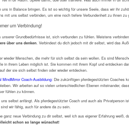
 in uns in Balance bringen. Es ist so wichtig für unsere Seele, dass wir ihr z
uns mit uns selbst verbinden, um eine noch tiefere Verbundenheit zu ihnen zu 
mmer um Verbindung!
es unserer Grundbedürfnisse ist, sich verbunden zu fühlen. Meistens verbind
ere über uns denken
. Verbindest du dich jedoch mit dir selbst, wird das Au
wieder Menschen, die mehr für sich selbst da sein wollen. Es sind Mensche
le in ihrem Leben möglich ist. Sie kommen mit ihrem Kopf und entdecken dan
auf der sie sich selbst finden oder wieder entdecken.
ual MindMirror Coach-Ausbildung:
Die zukünftigen pferdegestützten Coaches
iben. Wir arbeiten auf so vielen unterschiedlichen Ebenen miteinander, dass
ser fühlen zu können.
 uns selbst anfängt. Als pferdegestützter Coach und auch als Privatperson ist
ind wir fähig, auch für andere da zu sein.
e ganz neue Verbindung zu dir selbst, weil ich aus eigener Erfahrung weiß, d
ielleicht schon so lange wünschst!