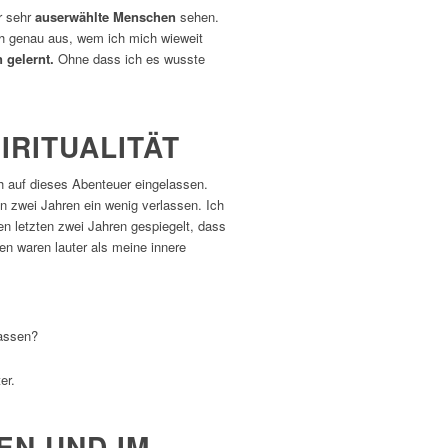
r sehr
auserwählte Menschen
sehen.
ch genau aus, wem ich mich wieweit
 gelernt.
Ohne dass ich es wusste
IRITUALITÄT
h auf dieses Abenteuer eingelassen.
en zwei Jahren ein wenig verlassen. Ich
en letzten zwei Jahren gespiegelt, dass
en waren lauter als meine innere
lassen?
er.
EN UND IM