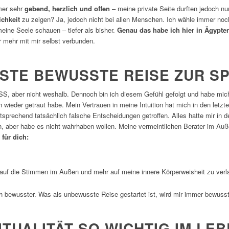
mer sehr
gebend, herzlich und offen
– meine private Seite durften jedoch nu
ichkeit
zu zeigen? Ja, jedoch nicht bei allen Menschen. Ich wähle immer no
meine Seele schauen – tiefer als bisher.
Genau das habe ich hier in Ägypten
r mehr mit mir selbst verbunden.
STE BEWUSSTE REISE
ZUR SP
S, aber nicht weshalb. Dennoch bin ich diesem Gefühl gefolgt und habe mic
h wieder getraut habe. Mein Vertrauen in meine Intuition hat mich in den letzt
prechend tatsächlich falsche Entscheidungen getroffen. Alles hatte mir in d
n, aber habe es nicht wahrhaben wollen. Meine vermeintlichen Berater im Auß
für dich:
auf die Stimmen im Außen und mehr auf meine innere Körperweisheit zu ver
 bewusster. Was als unbewusste Reise gestartet ist, wird mir immer bewusst
TUALITÄT SO WICHTIG IM LEB