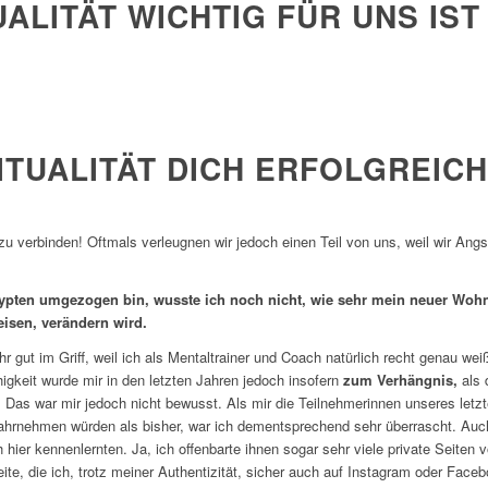
ALITÄT WICHTIG FÜR UNS IST
ITUALITÄT DICH ERFOLGREIC
t zu verbinden! Oftmals verleugnen wir jedoch einen Teil von uns, weil wir An
gypten umgezogen bin, wusste ich noch nicht, wie sehr mein neuer Woh
eisen, verändern wird.
 gut im Griff, weil ich als Mentaltrainer und Coach natürlich recht genau wei
gkeit wurde mir in den letzten Jahren jedoch insofern
zum Verhängnis,
als 
. Das war mir jedoch nicht bewusst. Als mir die Teilnehmerinnen unseres letz
ahrnehmen würden als bisher, war ich dementsprechend sehr überrascht. Auc
h hier kennenlernten. Ja, ich offenbarte ihnen sogar sehr viele private Seiten
te, die ich, trotz meiner Authentizität, sicher auch auf Instagram oder Face