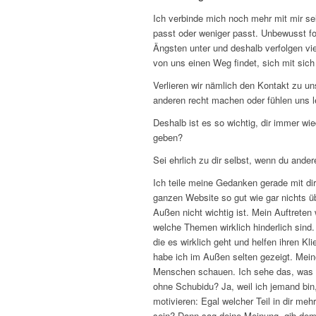
Ich verbinde mich noch mehr mit mir se
passt oder weniger passt. Unbewusst fo
Ängsten unter und deshalb verfolgen vie
von uns einen Weg findet, sich mit sic
Verlieren wir nämlich den Kontakt zu un
anderen recht machen oder fühlen uns le
Deshalb ist es so wichtig, dir immer wi
geben?
Sei ehrlich zu dir selbst, wenn du ande
Ich teile meine Gedanken gerade mit dir
ganzen Website so gut wie gar nichts ü
Außen nicht wichtig ist. Mein Auftrete
welche Themen wirklich hinderlich sind
die es wirklich geht und helfen ihren Kl
habe ich im Außen selten gezeigt. Meine
Menschen schauen. Ich sehe das, was di
ohne Schubidu? Ja, weil ich jemand bi
motivieren: Egal welcher Teil in dir meh
sein? Dann sag deine Meinung, gib dem T