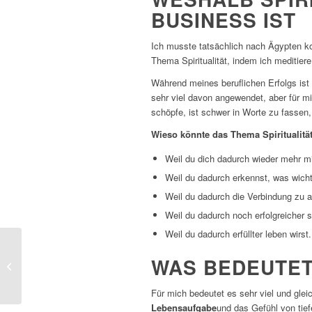
BUSINESS IST
Ich musste tatsächlich nach Ägypten ko
Thema Spiritualität, indem ich meditier
Während meines beruflichen Erfolgs ist 
sehr viel davon angewendet, aber für mi
schöpfe, ist schwer in Worte zu fassen,
Wieso könnte das Thema Spiritualität
Weil du dich dadurch wieder mehr mit
Weil du dadurch erkennst, was wichti
Weil du dadurch die Verbindung zu 
Weil du dadurch noch erfolgreicher s
Weil du dadurch erfüllter leben wirst.
OHNE ANGST ZU
WAS BEDEUTET 
SEIN – IST DAS
MÖGLICH?
Für mich bedeutet es sehr viel und gleich
Lebensaufgabe
und das Gefühl von tie