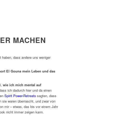
HER MACHEN
gst haben, dass andere uns weniger
nort El Gouna mein Leben und das
ß,
wie ich mich mental auf
dass ich dadurch hier und da einen
ten
Spirit Power-Retreats
sagten, dass
h sie waren überrascht, und zwar von
 von mir – etwas, das bis vor einem Jahr
book nicht immer zeigen kann.