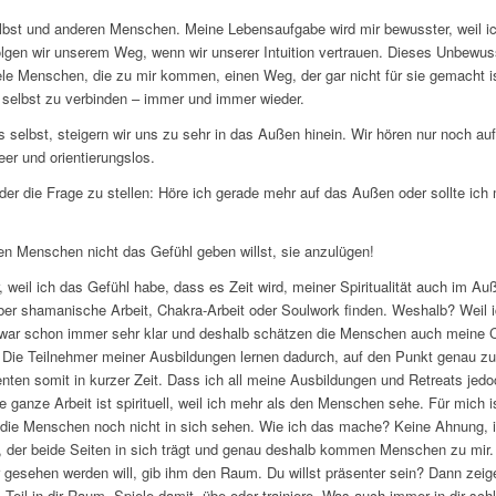
lbst und anderen Menschen. Meine Lebensaufgabe wird mir bewusster, weil ich
lgen wir unserem Weg, wenn wir unserer Intuition vertrauen. Dieses Unbewusst
le Menschen, die zu mir kommen, einen Weg, der gar nicht für sie gemacht ist
h selbst zu verbinden – immer und immer wieder.
s selbst, steigern wir uns zu sehr in das Außen hinein. Wir hören nur noch au
er und orientierungslos.
eder die Frage zu stellen: Höre ich gerade mehr auf das Außen oder sollte i
ren Menschen nicht das Gefühl geben willst, sie anzulügen!
, weil ich das Gefühl habe, dass es Zeit wird, meiner Spiritualität auch im A
ber shamanische Arbeit, Chakra-Arbeit oder Soulwork finden. Weshalb? Weil i
n war schon immer sehr klar und deshalb schätzen die Menschen auch meine C
. Die Teilnehmer meiner Ausbildungen lernen dadurch, auf den Punkt genau z
ienten somit in kurzer Zeit. Dass ich all meine Ausbildungen und Retreats jedoc
 ganze Arbeit ist spirituell, weil ich mehr als den Menschen sehe. Für mich is
e Menschen noch nicht in sich sehen. Wie ich das mache? Keine Ahnung, it’
n, der beide Seiten in sich trägt und genau deshalb kommen Menschen zu mir
r gesehen werden will, gib ihm den Raum. Du willst präsenter sein? Dann zeige d
eil in dir Raum. Spiele damit, übe oder trainiere. Was auch immer in dir sch