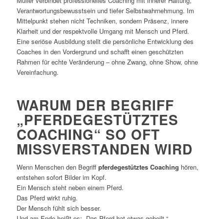
Müller verbindet professionelles Coaching mit innerer Haltung,
Verantwortungsbewusstsein und tiefer Selbstwahrnehmung. Im
Mittelpunkt stehen nicht Techniken, sondern Präsenz, innere
Klarheit und der respektvolle Umgang mit Mensch und Pferd.
Eine seriöse Ausbildung stellt die persönliche Entwicklung des
Coaches in den Vordergrund und schafft einen geschützten
Rahmen für echte Veränderung – ohne Zwang, ohne Show, ohne
Vereinfachung.
WARUM DER BEGRIFF
„PFERDEGESTÜTZTES
COACHING“ SO OFT
MISSVERSTANDEN WIRD
Wenn Menschen den Begriff
pferdegestütztes Coaching
hören,
entstehen sofort Bilder im Kopf.
Ein Mensch steht neben einem Pferd.
Das Pferd wirkt ruhig.
Der Mensch fühlt sich besser.
Und am Ende heißt es: „Das Pferd hat etwas geheilt.“