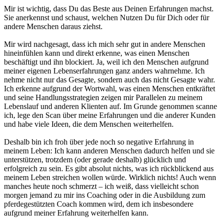
Mir ist wichtig, dass Du das Beste aus Deinen Erfahrungen machst.
Sie anerkennst und schaust, welchen Nutzen Du für Dich oder für
andere Menschen daraus ziehst.
Mir wird nachgesagt, dass ich mich sehr gut in andere Menschen
hineinfühlen kann und direkt erkenne, was einen Menschen
beschäftigt und ihn blockiert. Ja, weil ich den Menschen aufgrund
meiner eigenen Lebenserfahrungen ganz anders wahrnehme. Ich
nehme nicht nur das Gesagte, sondern auch das nicht Gesagte wahr.
Ich erkenne aufgrund der Wortwahl, was einen Menschen entkräftet
und seine Handlungsstrategien zeigen mir Parallelen zu meinem
Lebenslauf und anderen Klienten auf. Im Grunde genommen scanne
ich, lege den Scan über meine Erfahrungen und die anderer Kunden
und habe viele Ideen, die dem Menschen weiterhelfen.
Deshalb bin ich froh über jede noch so negative Erfahrung in
meinem Leben: Ich kann anderen Menschen dadurch helfen und sie
unterstützen, trotzdem (oder gerade deshalb) glücklich und
erfolgreich zu sein. Es gibt absolut nichts, was ich rückblickend aus
meinem Leben streichen wollen würde. Wirklich nichts! Auch wenn
manches heute noch schmerzt – ich weiß, dass vielleicht schon
morgen jemand zu mir ins Coaching oder in die
Ausbildung
zum
pferdegestützten
Coach
kommen wird, dem ich insbesondere
aufgrund meiner Erfahrung weiterhelfen kann.