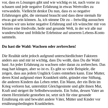
vor, dass es Lösungen gibt und wie wichtig es ist, nach vorne zu
schauen und jede negative Erfahrung in etwas Wertvolles zu
verwandeln. Vielleicht denkst Du nun, dass es so negative
Erfahrungen gibt, die niemand braucht und dass diese niemals für
etwas gut sein können. Ja, ich stimme Dir zu – freiwillig aussuchen
würden wir uns keine negative Erfahrung und ich wünschte mir von
Herzen eine friedvolle, heile und gesunde Welt, in der wir alle nur
wunderschöne und fröhliche Erlebnisse auf unserem Lebens-Konto
sammeln.
Du hast die Wahl: Wachsen oder zerbrechen!
Die Realität sieht jedoch aufgrund unterschiedlichster Faktoren
anders aus und mir ist wichtig, dass Du weißt, dass Du die Wahl
hast: An jeder Erfahrung zu wachsen oder daran zu zerbrechen. Das
mag hart klingen, aber so ist es. Es gibt so viele Beispiele, die
zeigen, dass aus jedem Unglück Gutes entstehen kann. Eine Mutter,
deren Kind aufgrund einer Krankheit stirbt, gründet eine Stiftung,
die anderen Kindern das Leben rettet. Ein Mann, der ein Bein im
Krieg verloren hat, unterstützt Gleichgesinnte und gibt ihnen Mut,
Kraft und steigert ihr Selbstbewusstsein. Ein Sohn, dessen Vater an
einem Herzinfarkt gestorben ist, setzt sich für eine gesunde
Ernährung ein und bewahrt andere Väter, Mütter und Kinder vor
ernährungsbedingten Krankheiten.