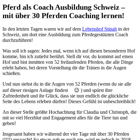
Pferd als Coach Ausbildung Schweiz –
mit über 30 Pferden Coaching lernen!
In den letzten Tagen waren wir auf dem
Lebenshof Stinah
in der
Schweiz, um dort eine Ausbildung zum Pferdegestützten Coach
durchzuführen!
Was soll ich sagen: Jedes mal, wenn ich auf diesen besonderen Hof
komme, bin ich zutiefst berührt. Stell dir vor, du kommst auf einen
Hof und bist inmitten von 52 freilaufenden Pferden, die alle Dinge
erlebt haben, bei deren Vorstellung dir die Tränen in die Augen
schießen.
Und nun siehst du in die Augen von 52 Pf
erden (wenn du sie alle
auf dieser riesigen Anlage findest
😉
) und spürst ihre
Zufriedenheit und ihr Glück, dass sie nun endlich die glückliche
Seite des Lebens erleben dürfen! Dieses Gefühl ist unbeschreiblich!
An dieser Stelle größte Hochachtung für Claudia und Christoph, die
mit so viel Herzblut und Engagement alles für die Tiere tun und
geben!
Insgesamt haben wir während der vier Tage mit über 30 Pferden
(!!!!) gecoacht! So etwas gab es noch nie, wird es jedoch in 2018