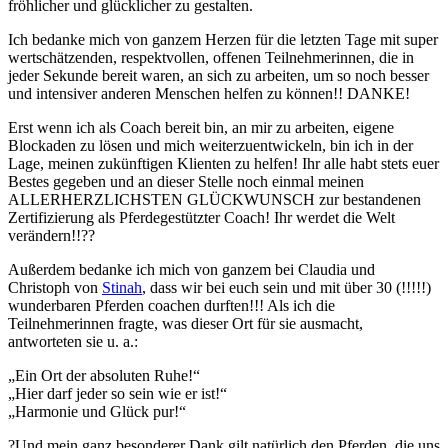
fröhlicher und glücklicher zu gestalten.
Ich bedanke mich von ganzem Herzen für die letzten Tage mit super
wertschätzenden, respektvollen, offenen Teilnehmerinnen, die in
jeder Sekunde bereit waren, an sich zu arbeiten, um so noch besser
und intensiver anderen Menschen helfen zu können!! DANKE!
Erst wenn ich als Coach bereit bin, an mir zu arbeiten, eigene
Blockaden zu lösen und mich weiterzuentwickeln, bin ich in der
Lage, meinen zukünftigen Klienten zu helfen! Ihr alle habt stets euer
Bestes gegeben und an
dieser Stelle noch einmal meinen
ALLERHERZLICHSTEN GLÜCKWUNSCH zur bestandenen
Zertifizierung als Pferdegestützter Coach! Ihr werdet die Welt
verändern!!
?
?
Außerdem bedanke ich mich von ganzem bei Claudia und
Christoph von
Stinah
, dass wir bei euch sein und mit über 30 (!!!!!)
wunderbaren Pferden coachen durften!!! Als ich die
Teilnehmerinnen fragte, was dieser Ort für sie ausmacht,
antworteten sie u. a.:
„Ein Ort der absoluten Ruhe!“
„Hier darf jeder so sein wie er ist!“
„Harmonie und Glück pur!“
?
Und mein ganz besonderer Dank gilt natürlich den Pferden, die uns