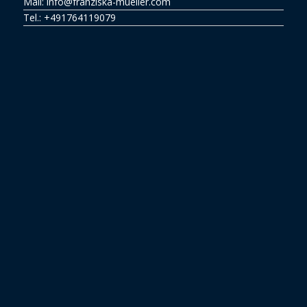
Mail: info@franziska-mueller.com
Tel.:
+491764119079