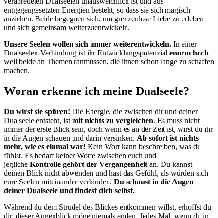
verabredeten Dualseelen unausweichlich ist und aus
entgegengesetzten Energien besteht, so dass sie sich magisch
anziehen. Beide begegnen sich, um grenzenlose Liebe zu erleben
und sich gemeinsam weiterzuentwickeln.
Unsere Seelen wollen sich immer weiterentwickeln.
In einer
Dualseelen-Verbindung ist ihr Entwicklungspotenzial
enorm hoch
,
weil beide an Themen ranmüssen, die ihnen schon lange zu schaffen
machen.
Woran erkenne ich meine Dualseele?
Du wirst sie spüren!
Die Energie, die zwischen dir und deiner
Dualseele entsteht, ist
mit nichts zu vergleichen
. Es muss nicht
immer der erste Blick sein, doch wenn es an der Zeit ist, wirst du ihr
in die Augen schauen und darin versinken.
Ab sofort ist nichts
mehr, wie es einmal war!
Kein Wort kann beschreiben, was du
fühlst. Es bedarf keiner Worte zwischen euch und
jegliche
Kontrolle gehört der Vergangenheit
an. Du kannst
deinen Blick nicht abwenden und hast das Gefühl, als würden sich
eure Seelen miteinander verbinden.
Du schaust in die Augen
deiner Dualseele und findest dich selbst.
Während du dem Strudel des Blickes entkommen willst, erhoffst du
dir, dieser Augenblick möge niemals enden. Jedes Mal, wenn du in