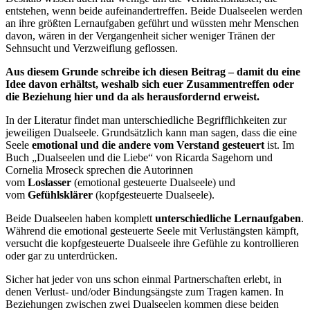
entstehen, wenn beide aufeinandertreffen. Beide Dualseelen werden
an ihre größten Lernaufgaben geführt und wüssten mehr Menschen
davon, wären in der Vergangenheit sicher weniger Tränen der
Sehnsucht und Verzweiflung geflossen.
Aus diesem Grunde schreibe ich diesen Beitrag – damit du eine
Idee davon erhältst, weshalb sich euer Zusammentreffen oder
die Beziehung hier und da als herausfordernd erweist.
In der Literatur findet man unterschiedliche Begrifflichkeiten zur
jeweiligen Dualseele. Grundsätzlich kann man sagen, dass die eine
Seele
emotional und die andere vom Verstand gesteuert
ist. Im
Buch „Dualseelen und die Liebe“ von Ricarda Sagehorn und
Cornelia Mroseck sprechen die Autorinnen
vom
Loslasser
(emotional gesteuerte Dualseele) und
vom
Gefühlsklärer
(kopfgesteuerte Dualseele).
Beide Dualseelen haben komplett
unterschiedliche Lernaufgaben
.
Während die emotional gesteuerte Seele mit Verlustängsten kämpft,
versucht die kopfgesteuerte Dualseele ihre Gefühle zu kontrollieren
oder gar zu unterdrücken.
Sicher hat jeder von uns schon einmal Partnerschaften erlebt, in
denen Verlust- und/oder Bindungsängste zum Tragen kamen. In
Beziehungen zwischen zwei Dualseelen kommen diese beiden