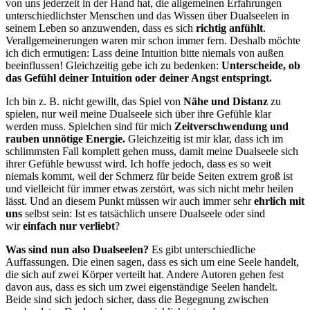
von uns jederzeit in der Hand hat, die allgemeinen Erfahrungen
unterschiedlichster Menschen und das Wissen über Dualseelen in
seinem Leben so anzuwenden, dass es sich
richtig anfühlt
.
Verallgemeinerungen waren mir schon immer fern. Deshalb möchte
ich dich ermutigen: Lass deine Intuition bitte niemals von außen
beeinflussen! Gleichzeitig gebe ich zu bedenken:
Unterscheide, ob
das Gefühl deiner Intuition oder deiner Angst entspringt.
Ich bin z. B. nicht gewillt, das Spiel von
Nähe und Distanz
zu
spielen, nur weil meine Dualseele sich über ihre Gefühle klar
werden muss. Spielchen sind für mich
Zeitverschwendung und
rauben unnötige Energie.
Gleichzeitig ist mir klar, dass ich im
schlimmsten Fall komplett gehen muss, damit meine Dualseele sich
ihrer Gefühle bewusst wird. Ich hoffe jedoch, dass es so weit
niemals kommt, weil der Schmerz für beide Seiten extrem groß ist
und vielleicht für immer etwas zerstört, was sich nicht mehr heilen
lässt. Und an diesem Punkt müssen wir auch immer sehr
ehrlich mit
uns
selbst sein: Ist es tatsächlich unsere Dualseele oder sind
wir
einfach nur verliebt
?
Was sind nun also Dualseelen?
Es gibt unterschiedliche
Auffassungen. Die einen sagen, dass es sich um eine Seele handelt,
die sich auf zwei Körper verteilt hat. Andere Autoren gehen fest
davon aus, dass es sich um zwei eigenständige Seelen handelt.
Beide sind sich jedoch sicher, dass die Begegnung zwischen