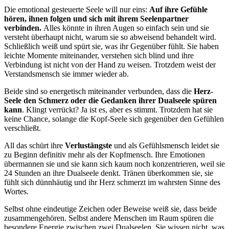
Die emotional gesteuerte Seele will nur eins:
Auf ihre Gefühle
hören, ihnen folgen und sich mit ihrem Seelenpartner
verbinden.
Alles könnte in ihren Augen so einfach sein und sie
versteht überhaupt nicht, warum sie so abweisend behandelt wird.
Schließlich weiß und spürt sie, was ihr Gegenüber fühlt. Sie haben
leichte Momente miteinander, verstehen sich blind und ihre
Verbindung ist nicht von der Hand zu weisen. Trotzdem weist der
Verstandsmensch sie immer wieder ab.
Beide sind so energetisch miteinander verbunden, dass die
Herz-
Seele den Schmerz oder die Gedanken ihrer Dualseele spüren
kann
. Klingt verrückt? Ja ist es, aber es stimmt. Trotzdem hat sie
keine Chance, solange die Kopf-Seele sich gegenüber den Gefühlen
verschließt.
All das schürt ihre
Verlustängste
und als Gefühlsmensch leidet sie
zu Beginn definitiv mehr als der Kopfmensch. Ihre Emotionen
übermannen sie und sie kann sich kaum noch konzentrieren, weil sie
24 Stunden an ihre Dualseele denkt. Tränen überkommen sie, sie
fühlt sich dünnhäutig und ihr Herz schmerzt im wahrsten Sinne des
Wortes.
Selbst ohne eindeutige Zeichen oder Beweise weiß sie, dass beide
zusammengehören. Selbst andere Menschen im Raum spüren die
besondere Energie zwischen zwei Dualseelen. Sie wissen nicht, was