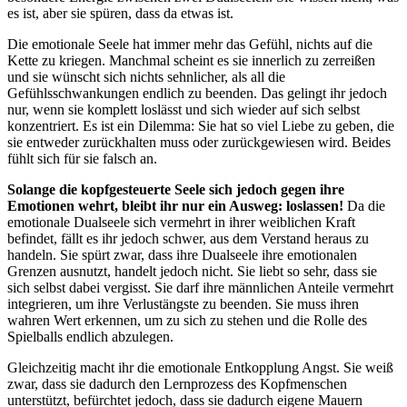
es ist, aber sie spüren, dass da etwas ist.
Die emotionale Seele hat immer mehr das Gefühl, nichts auf die
Kette zu kriegen. Manchmal scheint es sie innerlich zu zerreißen
und sie wünscht sich nichts sehnlicher, als all die
Gefühlsschwankungen endlich zu beenden. Das gelingt ihr jedoch
nur, wenn sie komplett loslässt und sich wieder auf sich selbst
konzentriert. Es ist ein Dilemma: Sie hat so viel Liebe zu geben, die
sie entweder zurückhalten muss oder zurückgewiesen wird. Beides
fühlt sich für sie falsch an.
Solange die kopfgesteuerte Seele sich jedoch gegen ihre
Emotionen wehrt, bleibt ihr nur ein Ausweg: loslassen!
Da die
emotionale Dualseele sich vermehrt in ihrer weiblichen Kraft
befindet, fällt es ihr jedoch schwer, aus dem Verstand heraus zu
handeln. Sie spürt zwar, dass ihre Dualseele ihre emotionalen
Grenzen ausnutzt, handelt jedoch nicht. Sie liebt so sehr, dass sie
sich selbst dabei vergisst. Sie darf ihre männlichen Anteile vermehrt
integrieren, um ihre Verlustängste zu beenden. Sie muss ihren
wahren Wert erkennen, um zu sich zu stehen und die Rolle des
Spielballs endlich abzulegen.
Gleichzeitig macht ihr die emotionale Entkopplung Angst. Sie weiß
zwar, dass sie dadurch den Lernprozess des Kopfmenschen
unterstützt, befürchtet jedoch, dass sie dadurch eigene Mauern