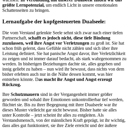
größte Lernpotenzial,
um endlich Licht in unsere emotionalen
Schattenseiten zu bringen.
Lernaufgabe der kopfgesteuerten Dualseele:
Die vom Verstand gelenkte Seele sehnt sich zwar nach einer tiefen
Partnerschaft,
schafft es jedoch nicht, diese tiefe Bindung
zuzulassen, weil ihre Angst vor Verletzungen
zu groß ist. Sie hat
schon früh gelernt, dass Gefühle nicht zählen und sich über ihre
Leistung definiert. Sie hat panische Angst davor, ihre Verletzlichkeit
zu zeigen und ist immer darauf bedacht, als stark wahrgenommen zu
werden. In bisherigen Beziehungen dachte sie, alles gegeben und
innig geliebt zu haben – nun wird ihr bewusst, dass nichts von dem
bisher erlebten auch nur in die Nähe dessen kommt, was hier
entstehen könnte. D
as macht ihr Angst und Angst erzeugt
Rückzug.
Ihre
Schutzmauern
sind in der Vergangenheit immer größer
geworden und sobald ihre Emotionen unkontrollierbar tief werden,
flüchtet sie. Bis zu ihrer Begegnung mit ihrer Dualseele war ihr
dieses Muster vielleicht gar nicht bewusst. Bisher hatte sie alles
unter Kontrolle – jetzt scheint ihr alles zu entgleiten. Als
Verstandsmensch, von der männlichen Kraft geprägt, ist ihr wichtig,
dass alles gut funktioniert, sie ihre Ziele erreicht und der äußere