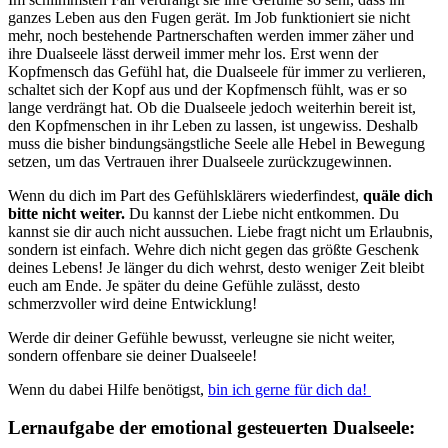
ganzes Leben aus den Fugen gerät. Im Job funktioniert sie nicht
mehr, noch bestehende Partnerschaften werden immer zäher und
ihre Dualseele lässt derweil immer mehr los. Erst wenn der
Kopfmensch das Gefühl hat, die Dualseele für immer zu verlieren,
schaltet sich der Kopf aus und der Kopfmensch fühlt, was er so
lange verdrängt hat. Ob die Dualseele jedoch weiterhin bereit ist,
den Kopfmenschen in ihr Leben zu lassen, ist ungewiss. Deshalb
muss die bisher bindungsängstliche Seele alle Hebel in Bewegung
setzen, um das Vertrauen ihrer Dualseele zurückzugewinnen.
Wenn du dich im Part des Gefühlsklärers wiederfindest,
quäle dich
bitte nicht weiter.
Du kannst der Liebe nicht entkommen. Du
kannst sie dir auch nicht aussuchen. Liebe fragt nicht um Erlaubnis,
sondern ist einfach. Wehre dich nicht gegen das größte Geschenk
deines Lebens! Je länger du dich wehrst, desto weniger Zeit bleibt
euch am Ende. Je später du deine Gefühle zulässt, desto
schmerzvoller wird deine Entwicklung!
Werde dir deiner Gefühle bewusst, verleugne sie nicht weiter,
sondern offenbare sie deiner Dualseele!
Wenn du dabei Hilfe benötigst,
bin ich gerne für dich da!
Lernaufgabe der emotional gesteuerten Dualseele: