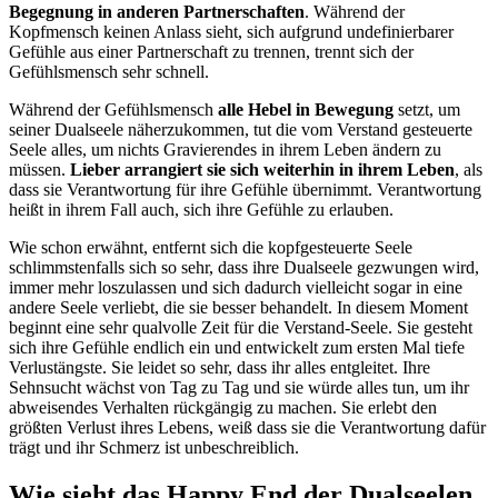
Begegnung in anderen Partnerschaften
. Während der
Kopfmensch keinen Anlass sieht, sich aufgrund undefinierbarer
Gefühle aus einer Partnerschaft zu trennen, trennt sich der
Gefühlsmensch sehr schnell.
Während der Gefühlsmensch
alle Hebel in Bewegung
setzt, um
seiner Dualseele näherzukommen, tut die vom Verstand gesteuerte
Seele alles, um nichts Gravierendes in ihrem Leben ändern zu
müssen.
Lieber arrangiert sie sich weiterhin in ihrem Leben
, als
dass sie Verantwortung für ihre Gefühle übernimmt. Verantwortung
heißt in ihrem Fall auch, sich ihre Gefühle zu erlauben.
Wie schon erwähnt, entfernt sich die kopfgesteuerte Seele
schlimmstenfalls sich so sehr, dass ihre Dualseele gezwungen wird,
immer mehr loszulassen und sich dadurch vielleicht sogar in eine
andere Seele verliebt, die sie besser behandelt. In diesem Moment
beginnt eine sehr qualvolle Zeit für die Verstand-Seele. Sie gesteht
sich ihre Gefühle endlich ein und entwickelt zum ersten Mal tiefe
Verlustängste. Sie leidet so sehr, dass ihr alles entgleitet. Ihre
Sehnsucht wächst von Tag zu Tag und sie würde alles tun, um ihr
abweisendes Verhalten rückgängig zu machen. Sie erlebt den
größten Verlust ihres Lebens, weiß dass sie die Verantwortung dafür
trägt und ihr Schmerz ist unbeschreiblich.
Wie sieht das Happy End der Dualseelen