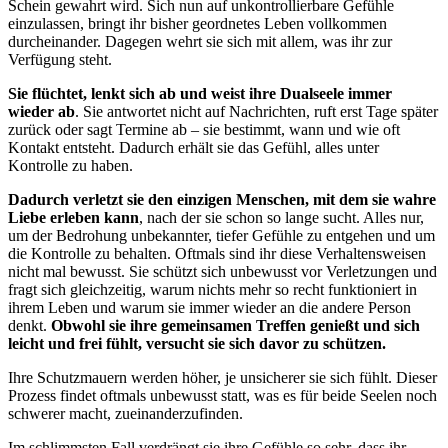
Schein gewahrt wird. Sich nun auf unkontrollierbare Gefühle
einzulassen, bringt ihr bisher geordnetes Leben vollkommen
durcheinander. Dagegen wehrt sie sich mit allem, was ihr zur
Verfügung steht.
Sie flüchtet, lenkt sich ab und weist ihre Dualseele immer
wieder ab
. Sie antwortet nicht auf Nachrichten, ruft erst Tage später
zurück oder sagt Termine ab – sie bestimmt, wann und wie oft
Kontakt entsteht. Dadurch erhält sie das Gefühl, alles unter
Kontrolle zu haben.
Dadurch verletzt sie den einzigen Menschen, mit dem sie wahre
Liebe erleben kann
, nach der sie schon so lange sucht. Alles nur,
um der Bedrohung unbekannter, tiefer Gefühle zu entgehen und um
die Kontrolle zu behalten. Oftmals sind ihr diese Verhaltensweisen
nicht mal bewusst. Sie schützt sich unbewusst vor Verletzungen und
fragt sich gleichzeitig, warum nichts mehr so recht funktioniert in
ihrem Leben und warum sie immer wieder an die andere Person
denkt.
Obwohl sie ihre gemeinsamen Treffen genießt und sich
leicht und frei fühlt, versucht sie sich davor zu schützen.
Ihre Schutzmauern werden höher, je unsicherer sie sich fühlt. Dieser
Prozess findet oftmals unbewusst statt, was es für beide Seelen noch
schwerer macht, zueinanderzufinden.
Im schlimmsten Fall verdrängt sie ihre Gefühle so sehr, dass ihr