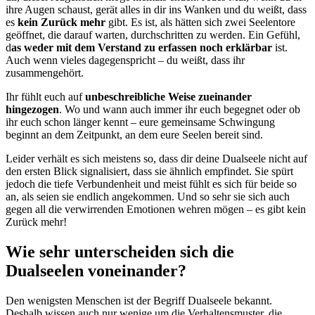
ihre Augen schaust, gerät alles in dir ins Wanken und du weißt, dass
es
kein Zurück mehr
gibt. Es ist, als hätten sich zwei Seelentore
geöffnet, die darauf warten, durchschritten zu werden. Ein Gefühl,
d
as weder mit dem Verstand zu erfassen noch erklärbar
ist.
Auch wenn vieles dagegenspricht – du weißt, dass ihr
zusammengehört.
Ihr fühlt euch auf
unbeschreibliche Weise zueinander
hingezogen
. Wo und wann auch immer ihr euch begegnet oder ob
ihr euch schon länger kennt – eure gemeinsame Schwingung
beginnt an dem Zeitpunkt, an dem eure Seelen bereit sind.
Leider verhält es sich meistens so, dass dir deine Dualseele nicht auf
den ersten Blick signalisiert, dass sie ähnlich empfindet. Sie spürt
jedoch die tiefe Verbundenheit und meist fühlt es sich für beide so
an, als seien sie endlich angekommen. Und so sehr sie sich auch
gegen all die verwirrenden Emotionen wehren mögen – es gibt kein
Zurück mehr!
Wie sehr unterscheiden sich die
Dualseelen voneinander?
Den wenigsten Menschen ist der Begriff Dualseele bekannt.
Deshalb wissen auch nur wenige um die Verhaltensmuster, die