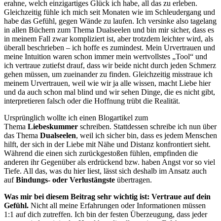
erahne, welch einzigartiges Glück ich habe, all das zu erleben.
Gleichzeitig fühle ich mich seit Monaten wie im Schleudergang und
habe das Gefühl, gegen Wände zu laufen. Ich versinke also tagelang
in allen Büchern zum Thema Dualseelen und bin mir sicher, dass es
in meinem Fall zwar kompliziert ist, aber trotzdem leichter wird, als
überall beschrieben – ich hoffe es zumindest. Mein Urvertrauen und
meine Intuition waren schon immer mein wertvollstes „Tool“ und
ich vertraue zutiefst drauf, dass wir beide nicht durch jeden Schmerz
gehen müssen, um zueinander zu finden. Gleichzeitig misstraue ich
meinem Urvertrauen, weil wie wir ja alle wissen, macht Liebe hier
und da auch schon mal blind und wir sehen Dinge, die es nicht gibt,
interpretieren falsch oder die Hoffnung trübt die Realität.
Ursprünglich wollte ich einen Blogartikel zum
Thema
Liebeskummer
schreiben. Stattdessen schreibe ich nun über
das Thema
Dualseelen
, weil ich sicher bin, dass es jedem Menschen
hilft, der sich in der Liebe mit Nähe und Distanz konfrontiert sieht.
Während die einen sich zurückgestoßen fühlen, empfinden die
anderen ihr Gegenüber als erdrückend bzw. haben Angst vor so viel
Tiefe. All das, was du hier liest, lässt sich deshalb im Ansatz auch
auf
Bindungs- oder Verlustängste
übertragen.
Was mir bei diesem Beitrag sehr wichtig ist: Vertraue auf dein
Gefühl.
Nicht all meine Erfahrungen oder Informationen müssen
1:1 auf dich zutreffen. Ich bin der festen Überzeugung, dass jeder