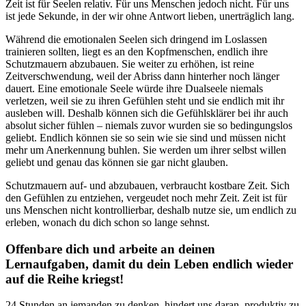
Zeit ist für Seelen relativ. Für uns Menschen jedoch nicht. Für uns
ist jede Sekunde, in der wir ohne Antwort lieben, unerträglich lang.
Während die emotionalen Seelen sich dringend im Loslassen
trainieren sollten, liegt es an den Kopfmenschen, endlich ihre
Schutzmauern abzubauen. Sie weiter zu erhöhen, ist reine
Zeitverschwendung, weil der Abriss dann hinterher noch länger
dauert. Eine emotionale Seele würde ihre Dualseele niemals
verletzen, weil sie zu ihren Gefühlen steht und sie endlich mit ihr
ausleben will. Deshalb können sich die Gefühlsklärer bei ihr auch
absolut sicher fühlen – niemals zuvor wurden sie so bedingungslos
geliebt. Endlich können sie so sein wie sie sind und müssen nicht
mehr um Anerkennung buhlen. Sie werden um ihrer selbst willen
geliebt und genau das können sie gar nicht glauben.
Schutzmauern auf- und abzubauen, verbraucht kostbare Zeit. Sich
den Gefühlen zu entziehen, vergeudet noch mehr Zeit. Zeit ist für
uns Menschen nicht kontrollierbar, deshalb nutze sie, um endlich zu
erleben, wonach du dich schon so lange sehnst.
Offenbare dich und arbeite an deinen
Lernaufgaben, damit du dein Leben endlich wieder
auf die Reihe kriegst!
24 Stunden an jemanden zu denken, hindert uns daran, produktiv zu