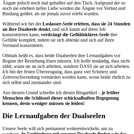
Ängste jedoch noch mal geballter auf den Tisch. Aufgrund der so
noch nie erlebten tiefen Liebe werden die Ängste vor Verlust und
Bindung größer, als sie jemals zuvor erlebt wurden.
Während wir bei der
Loslasser-Seele erleben, dass sie 24 Stunden
an ihre Dualseele denkt
, und sich kaum auf ihren Job
konzentrieren kann,
verdrängt die Gefühlsklärer-Seele
ihre
Gefühle komplett, indem sie sich ablenkt und sich auf ihren
Verstand konzentriert.
Oftmals heißt es, dass beide Dualseelen ihre Lernaufgaben vor
Beginn der Beziehung lösen müssen. Ich hoffe inständig, dass nicht
zählt, wann sie an sich arbeiten, sondern DASS sie an sich arbeiten.
Ich bin der festen Überzeugung, dass ganz viel Schmerz und
Zeitverschwendung vermieden werden kann, wenn beide ehrlich zu
sich selbst und zueinander sind.
Aus diesem Grund schreibe ich diesen Blogartikel –
je früher
Menschen die Schlüssel dieser schicksalhaften Begegnung
kennen, desto weniger müssen sie leiden!
Die Lernaufgaben der Dualseelen
Unsere Seele will sich permanent weiterentwickeln, um zu
wachsen.
In Verbindung mit unserer Dualseele finden wir das